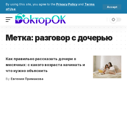
By using this site, you agree to the
Privacy Policy
and
Terms
Accept
of Use
.
Метка:
разговор с дочерью
Как правильно рассказать дочери о
месячных: с какого возраста начинать и
что нужно объяснить
By
Евгения Примакова