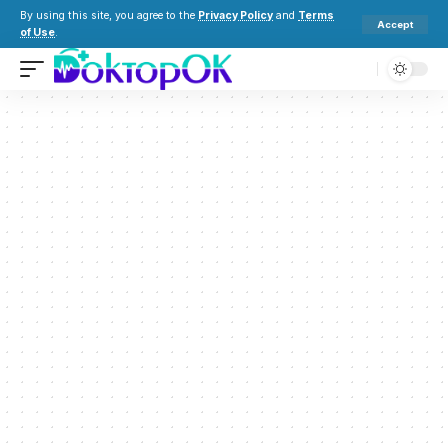
By using this site, you agree to the
Privacy Policy
and
Terms
Accept
of Use
.