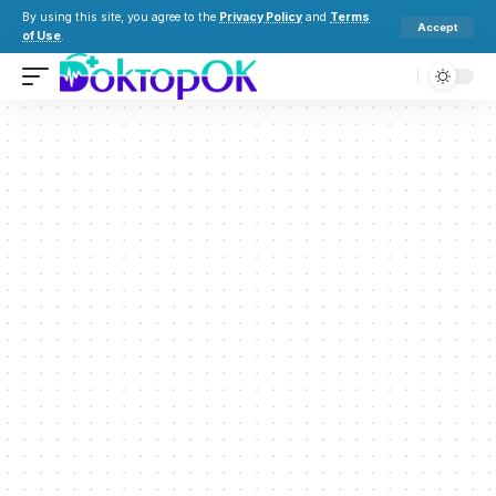
By using this site, you agree to the
Privacy Policy
and
Terms
Accept
of Use
.