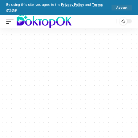
By using this site, you agree to the
Privacy Policy
and
Terms
Accept
of Use
.