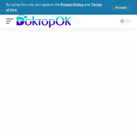
By using this site, you agree to the
Privacy Policy
and
Terms
Accept
of Use
.