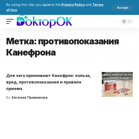
By using this site, you agree to the
Privacy Policy
and
Terms
Accept
of Use
.
Метка:
противопоказания
Канефрона
Для чего принимают Канефрон: польза,
вред, противопоказания и правила
приема
By
Евгения Примакова