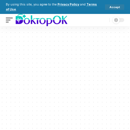
By using this site, you agree to the
Privacy Policy
and
Terms
Accept
of Use
.