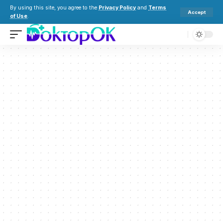
By using this site, you agree to the
Privacy Policy
and
Terms
Accept
of Use
.