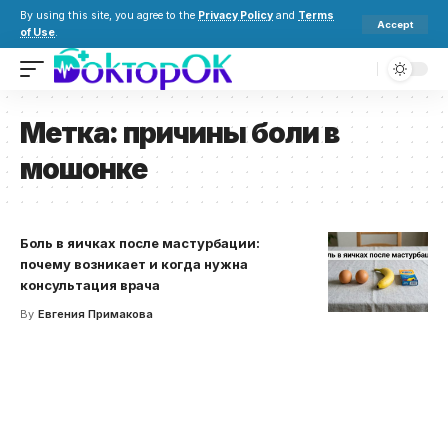
By using this site, you agree to the
Privacy Policy
and
Terms
Accept
of Use
.
Метка:
причины боли в
мошонке
Боль в яичках после мастурбации:
почему возникает и когда нужна
консультация врача
By
Евгения Примакова