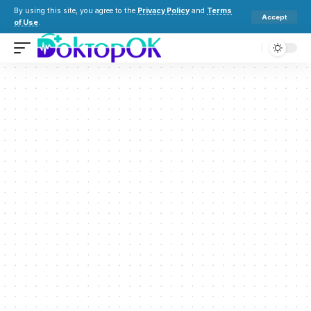
By using this site, you agree to the
Privacy Policy
and
Terms
Accept
of Use
.