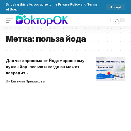
By using this site, you agree to the
Privacy Policy
and
Terms
Accept
of Use
.
Метка:
польза йода
Для чего принимают Йодомарин: кому
нужен йод, польза и когда он может
навредить
By
Евгения Примакова