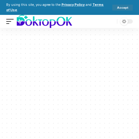
By using this site, you agree to the
Privacy Policy
and
Terms
Accept
of Use
.