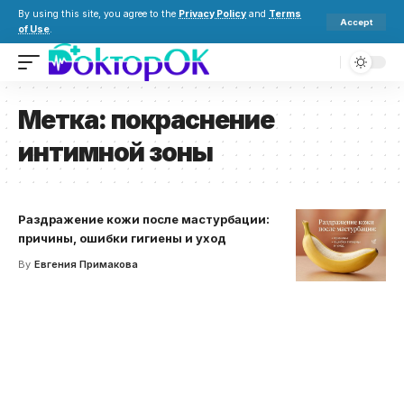
By using this site, you agree to the
Privacy Policy
and
Terms
Accept
of Use
.
Метка:
покраснение
интимной зоны
Раздражение кожи после мастурбации:
причины, ошибки гигиены и уход
By
Евгения Примакова