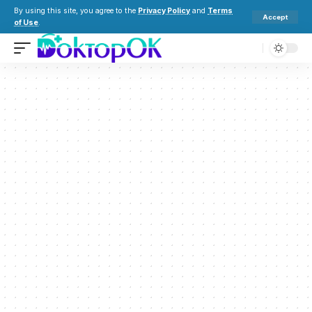
By using this site, you agree to the
Privacy Policy
and
Terms
Accept
of Use
.