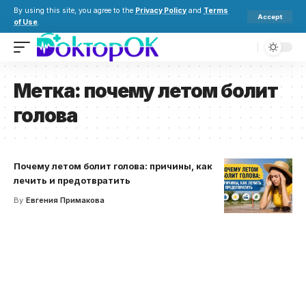
By using this site, you agree to the
Privacy Policy
and
Terms
Accept
of Use
.
Метка:
почему летом болит
голова
Почему летом болит голова: причины, как
лечить и предотвратить
By
Евгения Примакова