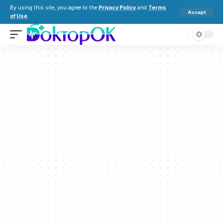
By using this site, you agree to the
Privacy Policy
and
Terms
Accept
of Use
.