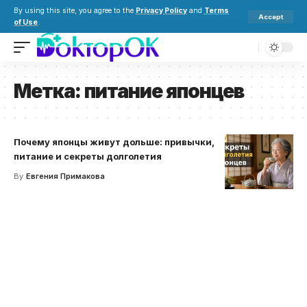
By using this site, you agree to the
Privacy Policy
and
Terms
Accept
of Use
.
Метка:
питание японцев
Почему японцы живут дольше: привычки,
питание и секреты долголетия
By
Евгения Примакова