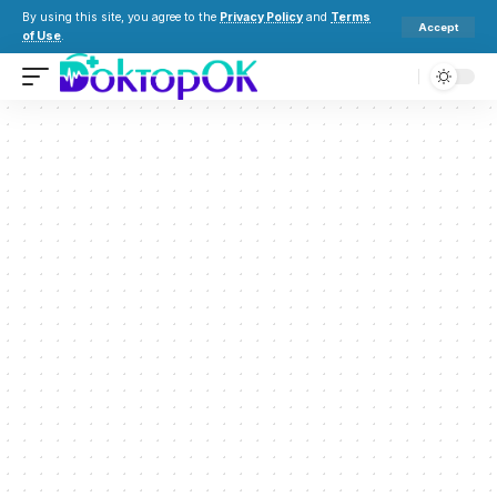
By using this site, you agree to the
Privacy Policy
and
Terms
Accept
of Use
.