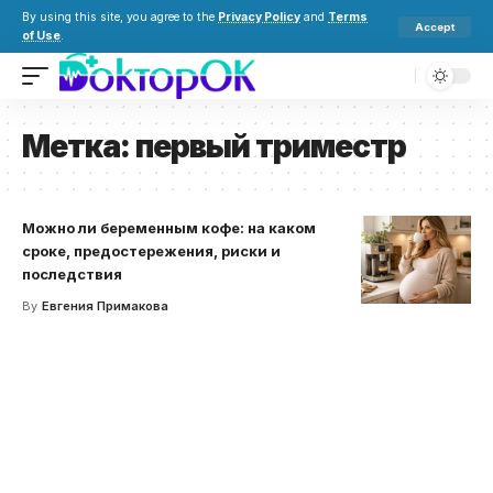
By using this site, you agree to the
Privacy Policy
and
Terms
Accept
of Use
.
Метка:
первый триместр
Можно ли беременным кофе: на каком
сроке, предостережения, риски и
последствия
By
Евгения Примакова