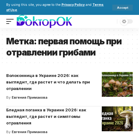
By using this site, you agree to the
Privacy Policy
and
Terms
Accept
of Use
.
Метка:
первая помощь при
отравлении грибами
Волоконница в Украине 2026: как
выглядит, где растет и что делать при
отравлении
By
Евгения Примакова
Бледная поганка в Украине 2026: как
выглядит, где растет и симптомы
отравления
By
Евгения Примакова