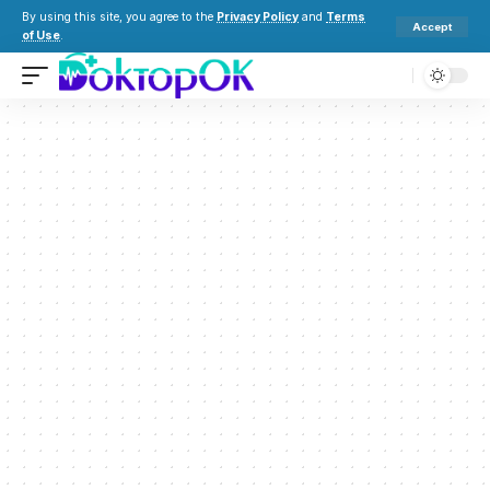
By using this site, you agree to the
Privacy Policy
and
Terms
Accept
of Use
.