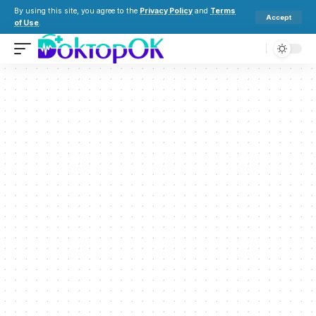
By using this site, you agree to the
Privacy Policy
and
Terms
Accept
of Use
.