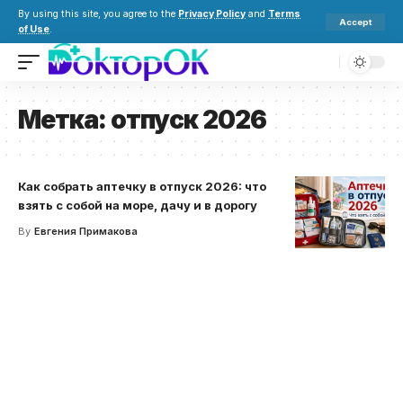
By using this site, you agree to the
Privacy Policy
and
Terms
Accept
of Use
.
Метка:
отпуск 2026
Как собрать аптечку в отпуск 2026: что
взять с собой на море, дачу и в дорогу
By
Евгения Примакова