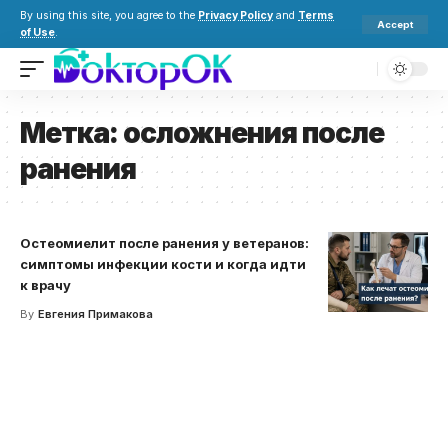
By using this site, you agree to the
Privacy Policy
and
Terms
Accept
of Use
.
Метка:
осложнения после
ранения
Остеомиелит после ранения у ветеранов:
симптомы инфекции кости и когда идти
к врачу
By
Евгения Примакова