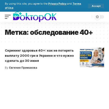
By using this site, you agree to the
Privacy Policy
and
Terms
Accept
of Use
.
Метка:
обследование 40+
Скрининг здоровья 40+: как не потерять
выплату 2000 грн в Украине и что нужно
сделать до 30 июня
By
Евгения Примакова