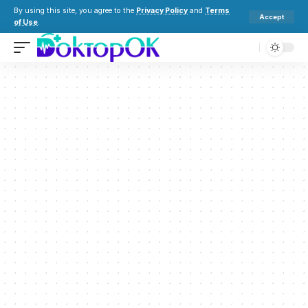
By using this site, you agree to the
Privacy Policy
and
Terms
Accept
of Use
.