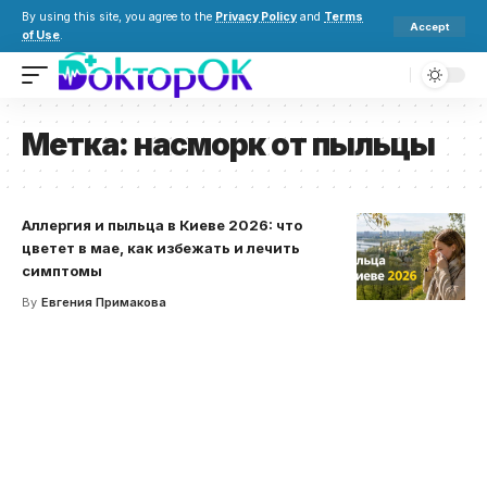
By using this site, you agree to the
Privacy Policy
and
Terms
Accept
of Use
.
Метка:
насморк от пыльцы
Аллергия и пыльца в Киеве 2026: что
цветет в мае, как избежать и лечить
симптомы
By
Евгения Примакова