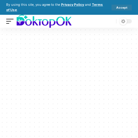
By using this site, you agree to the
Privacy Policy
and
Terms
Accept
of Use
.