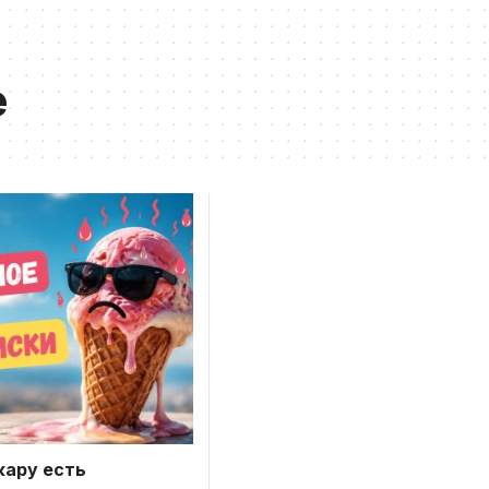
е
жару есть