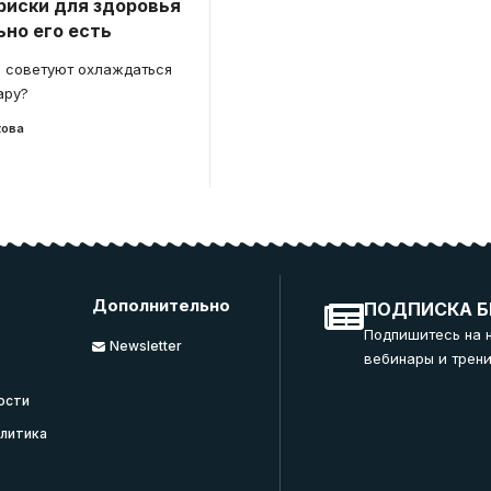
риски для здоровья
ьно его есть
е советуют охлаждаться
ару?
кова
Дополнительно
ПОДПИСКА Б
Подпишитесь на 
Newsletter
вебинары и трени
ости
литика