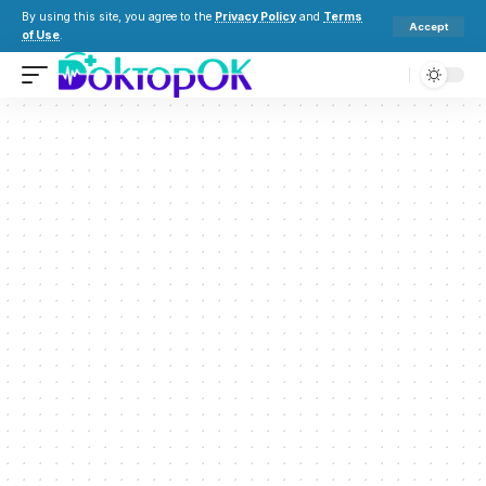
By using this site, you agree to the
Privacy Policy
and
Terms
Accept
of Use
.