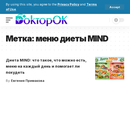
By using this site, you agree to the
Privacy Policy
and
Terms
Accept
of Use
.
Метка:
меню диеты MIND
Диета MIND: что такое, что можно есть,
меню на каждый день и помогает ли
похудеть
By
Евгения Примакова