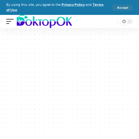
By using this site, you agree to the
Privacy Policy
and
Terms
Accept
of Use
.