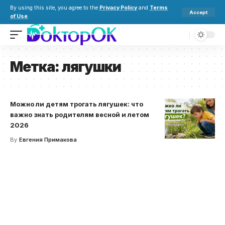
By using this site, you agree to the
Privacy Policy
and
Terms
Accept
of Use
.
Метка:
лягушки
Можно ли детям трогать лягушек: что
важно знать родителям весной и летом
2026
By
Евгения Примакова