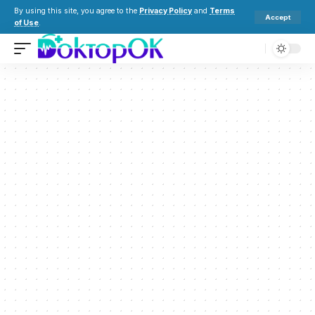
By using this site, you agree to the
Privacy Policy
and
Terms
Accept
of Use
.