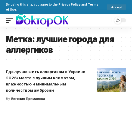
By using this site, you agree to the
Privacy Policy
and
Terms
Accept
of Use
.
Метка:
лучшие города для
аллергиков
Где лучше жить аллергикам в Украине
2026: места с лучшим климатом,
влажностью и минимальным
количеством амброзии
By
Евгения Примакова