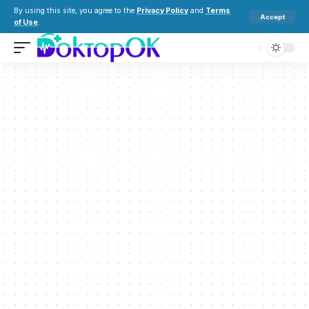
By using this site, you agree to the
Privacy Policy
and
Terms
Accept
of Use
.