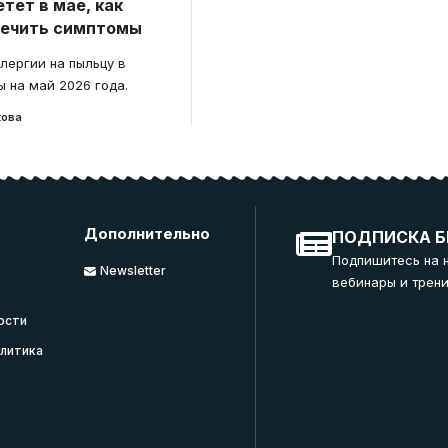
етет в мае, как
лечить симптомы
лергии на пыльцу в
ы на май 2026 года.
кова
Дополнительно
ПОДПИСКА Б
Подпишитесь на 
Newsletter
вебинары и трени
ости
литика