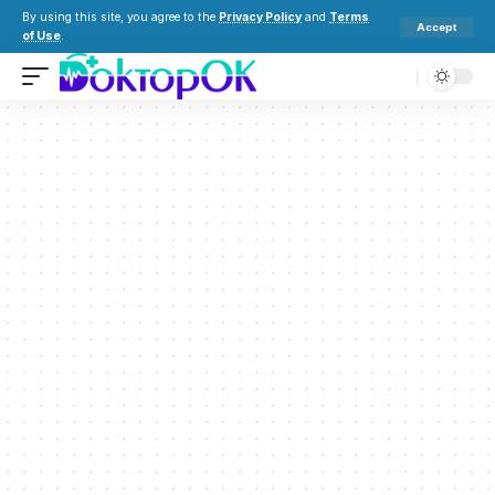
By using this site, you agree to the
Privacy Policy
and
Terms
Accept
of Use
.