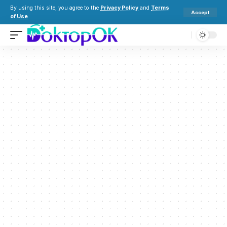
By using this site, you agree to the
Privacy Policy
and
Terms
Accept
of Use
.