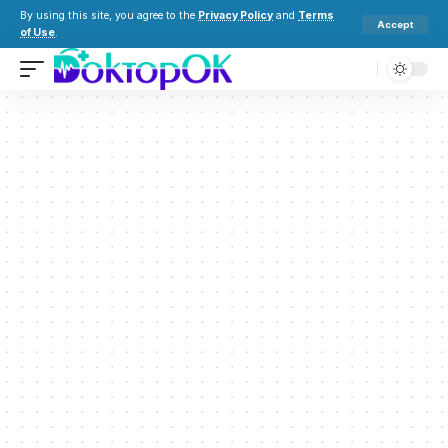
By using this site, you agree to the
Privacy Policy
and
Terms
Accept
of Use
.