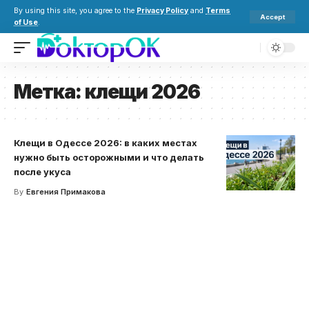
By using this site, you agree to the
Privacy Policy
and
Terms
Accept
of Use
.
Метка:
клещи 2026
Клещи в Одессе 2026: в каких местах
нужно быть осторожными и что делать
после укуса
By
Евгения Примакова