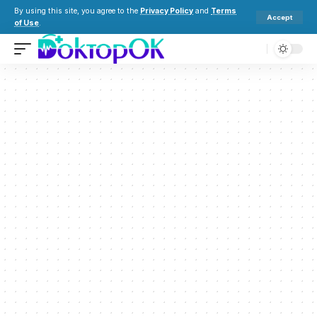
By using this site, you agree to the
Privacy Policy
and
Terms
Accept
of Use
.