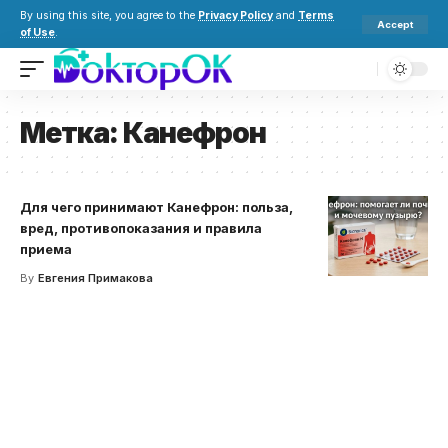
By using this site, you agree to the
Privacy Policy
and
Terms
Accept
of Use
.
Метка:
Канефрон
Для чего принимают Канефрон: польза,
вред, противопоказания и правила
приема
By
Евгения Примакова