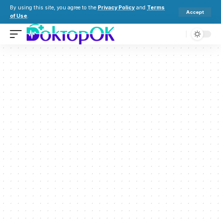
By using this site, you agree to the
Privacy Policy
and
Terms
Accept
of Use
.