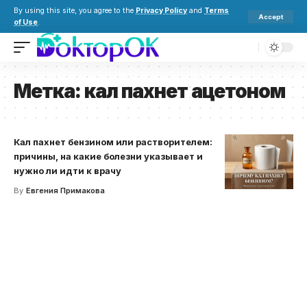
By using this site, you agree to the
Privacy Policy
and
Terms
Accept
of Use
.
Метка:
кал пахнет ацетоном
Кал пахнет бензином или растворителем:
причины, на какие болезни указывает и
нужно ли идти к врачу
By
Евгения Примакова