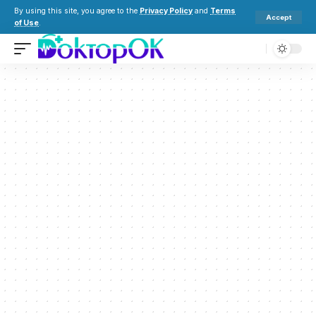
By using this site, you agree to the
Privacy Policy
and
Terms
Accept
of Use
.