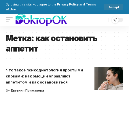
By using this site, you agree to the
Privacy Policy
and
Terms
Accept
of Use
.
Метка:
как остановить
аппетит
Что такое психодиетология простыми
словами: как эмоции управляют
аппетитом и как остановиться
By
Евгения Примакова