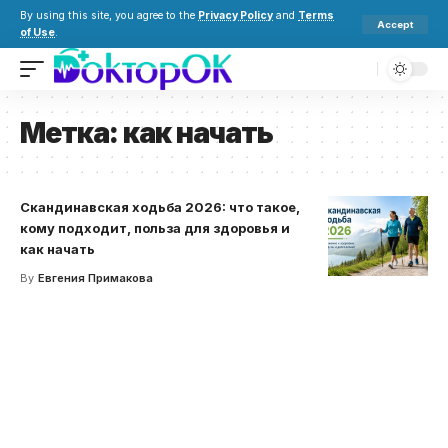
By using this site, you agree to the
Privacy Policy
and
Terms
Accept
of Use
.
Метка:
как начать
Скандинавская ходьба 2026: что такое,
кому подходит, польза для здоровья и
как начать
By
Евгения Примакова