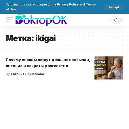
By using this site, you agree to the
Privacy Policy
and
Terms
Accept
of Use
.
Метка:
ikigai
Почему японцы живут дольше: привычки,
питание и секреты долголетия
By
Евгения Примакова