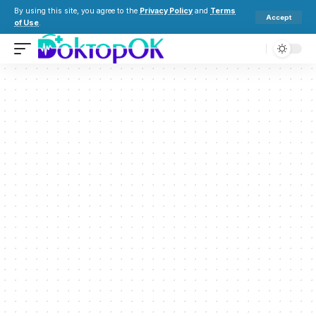
By using this site, you agree to the
Privacy Policy
and
Terms
Accept
of Use
.